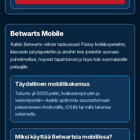
Betwarts Mobile
Kaikki Betwarts-viihde taskussasi! Pääsy kolikkopeleihin,
klassisiin pöytäpeleihin ja aitoihin live-peleihin suoraan
puhelimellasi, nopeat tapahtumat ja täysi tuki suomalaisille
pelaajille.
Täydellinen mobiilikokemus
Tutustu yli 5000 peliin, livekasinopöytiin ja
vedonlyöntiin—kaikki optimoitu saumattomaan
pelaamiseen Androidilla, iOS:llä tai millä tahansa
selaimella.
Miksi käyttää Betwartsia mobiilissa?