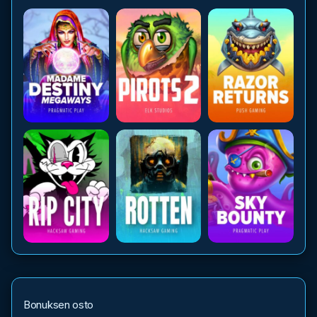
Bonuksen osto