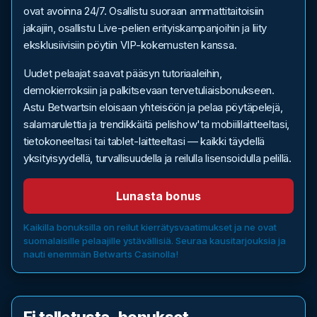
ovat avoinna 24/7. Osallistu suoraan ammattitaitoisiin
jakajiin, osallistu Live-pelien erityiskampanjoihin ja liity
eksklusiivisiin pöytiin VIP-kokemusten kanssa.
Uudet pelaajat saavat pääsyn tutoriaaleihin,
demokierroksiin ja palkitsevaan tervetuliaisbonukseen.
Astu Betwartsin eloisaan yhteisöön ja pelaa pöytäpelejä,
salamarulettia ja trendikkäitä pelishow'ta mobiililaitteeltasi,
tietokoneeltasi tai tablet-laitteeltasi — kaikki täydellä
yksityisyydellä, turvallisuudella ja reilulla lisensoidulla pelillä.
Lunasta bonus
Kaikilla bonuksilla on reilut kierrätysvaatimukset ja ne ovat
suomalaisille pelaajille ystävällisiä. Seuraa kausitarjouksia ja
nauti enemmän Betwarts Casinolla!
Ei talletusta -bonukset