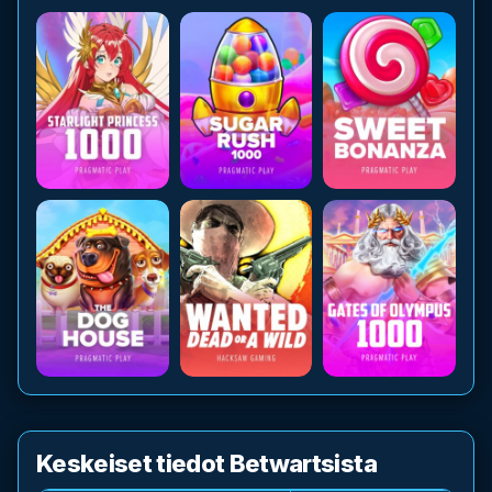
Keskeiset tiedot Betwartsista